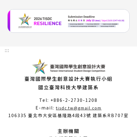
:::
臺灣國際學生創意設計大賽執行小組
國立臺灣科技大學建築系
Tel: +886-2-2730-1208
（另
E-mail:
tisdc.tw@gmail.com
開
106335 臺北市大安區基隆路4段43號 建築系RB707室
新
視
主辦機關
窗）