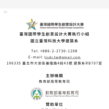
:::
臺灣國際學生創意設計大賽執行小組
國立臺灣科技大學建築系
Tel: +886-2-2730-1208
（另
E-mail:
tisdc.tw@gmail.com
開
106335 臺北市大安區基隆路4段43號 建築系RB707室
新
視
主辦機關
窗）
教育部高等教育司
贊助單位