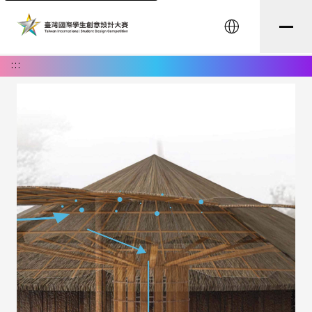
English
:::