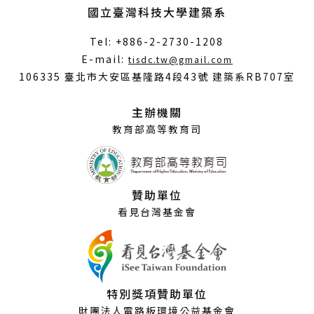
國立臺灣科技大學建築系
Tel: +886-2-2730-1208
（另
E-mail:
tisdc.tw@gmail.com
開
106335 臺北市大安區基隆路4段43號 建築系RB707室
新
視
主辦機關
窗）
教育部高等教育司
贊助單位
看見台灣基金會
特別獎項贊助單位
財團法人電路板環境公益基金會