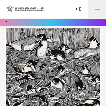
English
:::