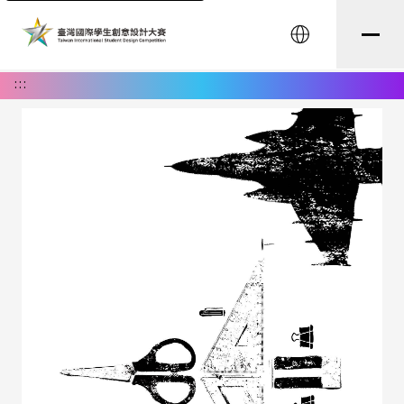
English
:::