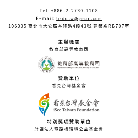
Tel: +886-2-2730-1208
（另
E-mail:
tisdc.tw@gmail.com
開
106335 臺北市大安區基隆路4段43號 建築系RB707室
新
視
主辦機關
窗）
教育部高等教育司
贊助單位
看見台灣基金會
特別獎項贊助單位
財團法人電路板環境公益基金會