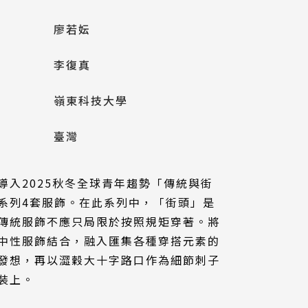
廖若妘
李復真
嶺東科技大學
臺灣
導入2025秋冬全球青年趨勢「傳統與街
系列4套服飾。在此系列中，「街頭」是
傳統服飾不應只局限於按照規矩穿著。將
中性服飾結合，融入匯集各種穿搭元素的
發想，再以澀穀大十字路口作為細節刺子
裝上。