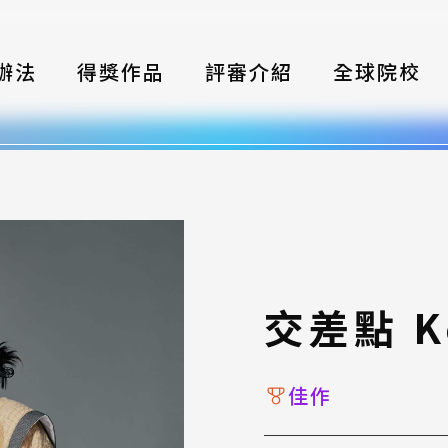
辦法
得獎作品
評審介紹
全球院校
織
伴
類別
式
交差點 K
獎項
年鑑
佳作
題