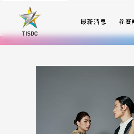
最新消息
參賽
:::
大賽組
國際夥
時程與
報名格
評選與
簡章與
常見問