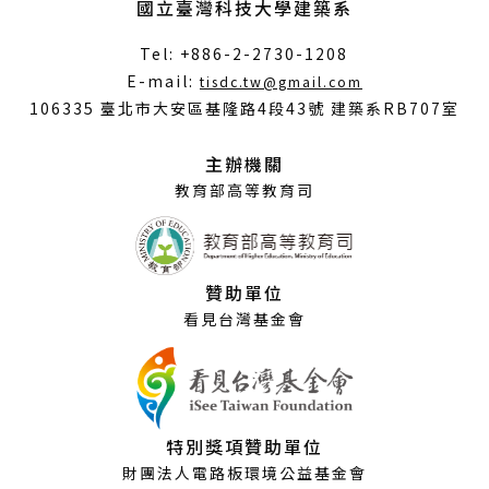
國立臺灣科技大學建築系
Tel: +886-2-2730-1208
（另
E-mail:
tisdc.tw@gmail.com
開
106335 臺北市大安區基隆路4段43號 建築系RB707室
新
視
主辦機關
窗）
教育部高等教育司
贊助單位
看見台灣基金會
特別獎項贊助單位
財團法人電路板環境公益基金會