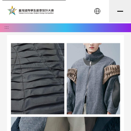
English
:::