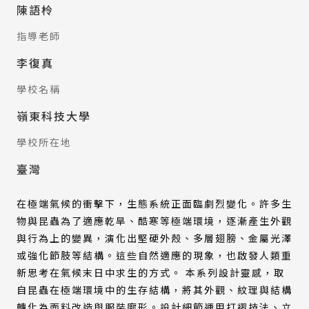
陳語柃
指導老師
李復真
學校名稱
嶺東科技大學
學校所在地
臺灣
在極端氣候的衝擊下，生態系統正面臨劇烈變化。許多生
物與昆蟲為了適應乾旱、酷寒等極端環境，逐漸產生外觀
與行為上的變異，演化出堅硬外殼、多層翅膀、金屬光澤
或強化節肢等結構。這些自然適應的現象，也啟發人類重
新思考在氣候末日中求生的方式。 本系列設計靈感，取
自昆蟲在極端環境中的生存結構，將其外觀、紋理與結構
轉化為面料改造與服裝廓形。設計細節運用打褶技法、立