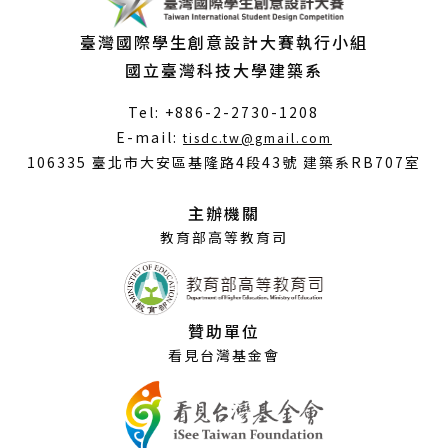
臺灣國際學生創意設計大賽執行小組
國立臺灣科技大學建築系
Tel: +886-2-2730-1208
（另
E-mail:
tisdc.tw@gmail.com
開
106335 臺北市大安區基隆路4段43號 建築系RB707室
新
視
主辦機關
窗）
教育部高等教育司
贊助單位
看見台灣基金會