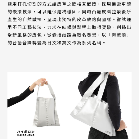
運用打孔切割的方式讓皮革之間相互嵌接，採用無需車縫
的嵌接技法，可以確保結構穩固，同時凸顯皮料拉緊後所
產生的自然皺褶，呈現出獨特的皮革紋路與圖樣。嘗試運
用不同工藝技法，力求在結構與製程上取得突破，創造出
全新風格的皮包。從嵌接紋路為取名發想，以「海波浪」
的台語音譯轉變為日文和英文作為系列名稱。