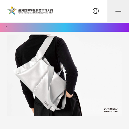
English
:::