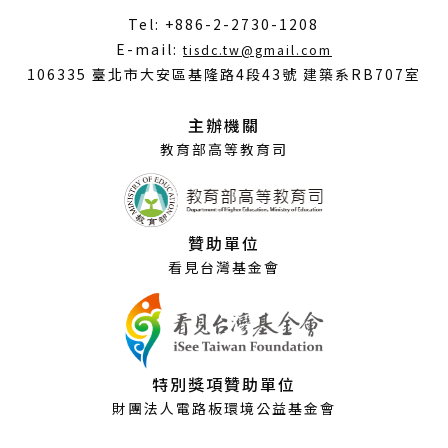
Tel: +886-2-2730-1208
（另
E-mail:
tisdc.tw@gmail.com
開
106335 臺北市大安區基隆路4段43號 建築系RB707室
新
視
主辦機關
窗）
教育部高等教育司
贊助單位
看見台灣基金會
特別獎項贊助單位
財團法人電路板環境公益基金會