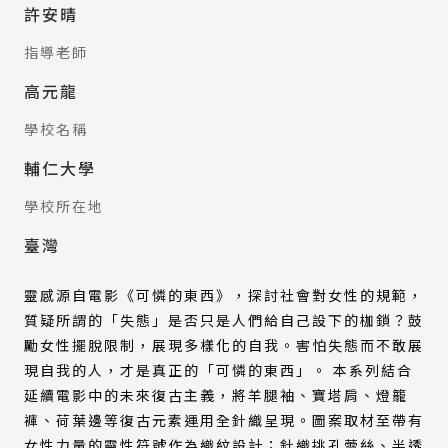
許安晴
指導老師
高元龍
學校名稱
輔仁大學
學校所在地
臺灣
靈感源自電影《可憐的東西》，探討社會對女性的規範，
質疑所謂的「失態」是否只是人們給自己設下的枷鎖？鼓
勵女性擺脫限制，展現多樣化的自我。害怕失態而不敢展
現自我的人，才是真正的「可憐的東西」。 本系列結合
延續電影中的未來復古主義，將羊腿袖、寶塔肩、燈籠
褲、荷葉邊等復古元素運用全針織呈現。圖案取材至帶有
女性力量的靈性符號作為織紋設計；針織挑孔蕾絲、半透