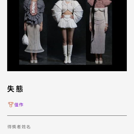
失態
佳作
得獎者姓名