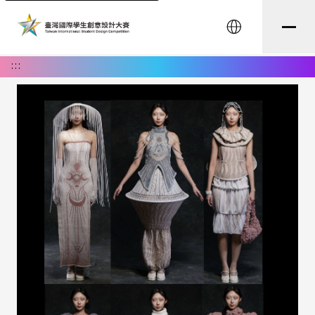
English
:::