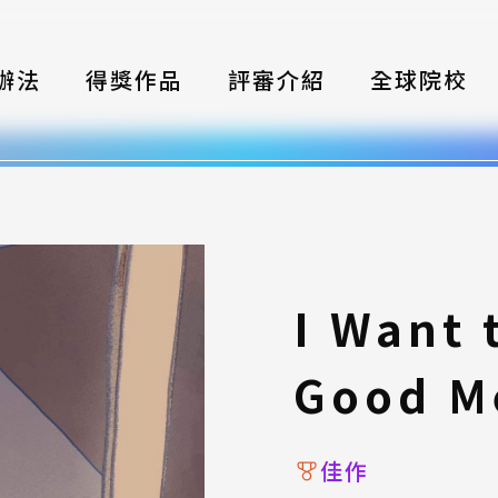
辦法
得獎作品
評審介紹
全球院校
織
伴
類別
式
I Want 
獎項
Good M
年鑑
題
佳作