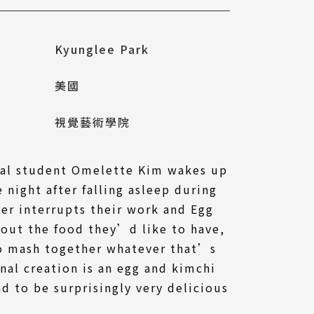
Kyunglee Park
美國
視覺藝術學院
al student Omelette Kim wakes up
 night after falling asleep during
ger interrupts their work and Egg
out the food they’d like to have,
to mash together whatever that’s
inal creation is an egg and kimchi
nd to be surprisingly very delicious