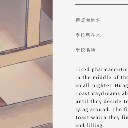
得獎者姓名
學校所在地
學校名稱
Tired pharmaceutic
in the middle of the
an all-nighter. Hun
Toast daydreams ab
until they decide 
lying around. The f
toast which they fi
and filling.