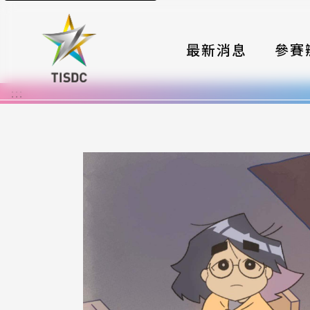
最新消息
參賽
:::
大賽組
國際夥
時程與
報名格
評選與
簡章與
常見問