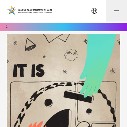
English
:::