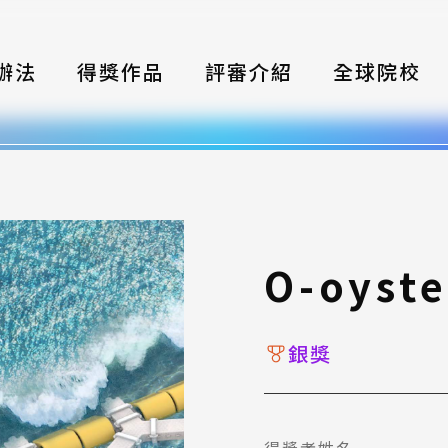
辦法
得獎作品
評審介紹
全球院校
織
伴
類別
O-oyste
式
獎項
銀獎
年鑑
題
得獎者姓名