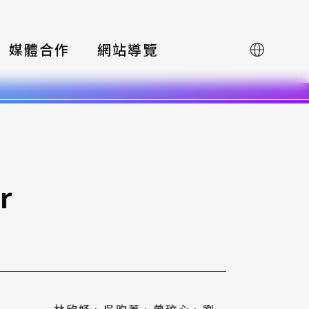
媒體合作
網站導覽
English
r
林欣妤、吳昀蓁、曾玟心、劉