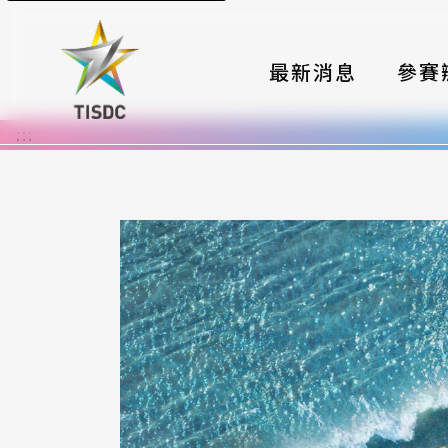
最新消息
參賽
:::
大賽組
國際夥
時程與
報名格
評選與
簡章與
常見問