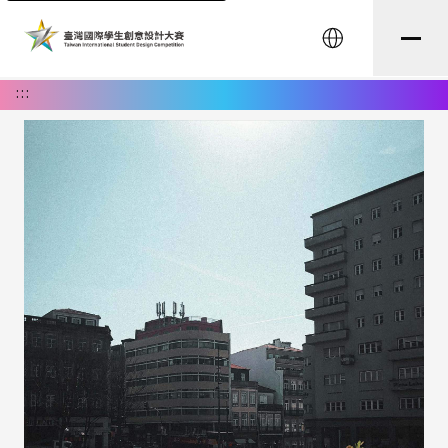
English
:::