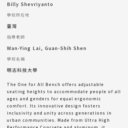
Billy Shevriyanto
學校所在地
臺灣
指導老師
Wan-Ying Lai, Guan-Shih Shen
學校名稱
明志科技大學
The One for All Bench offers adjustable
seating heights to accommodate people of all
ages and genders for equal ergonomic
comfort. Its innovative design fosters
inclusivity and unity across generations in
urban communities. Made from Ultra High
Performance Concrete and aluminum, it