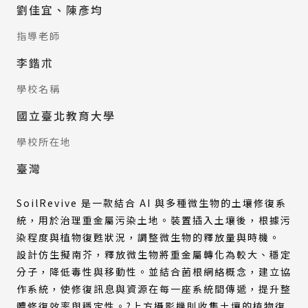
劉佳宜、陳彥均
指導老師
李鍇朮
學校名稱
國立臺北教育大學
學校所在地
臺灣
SoilRevive 是一款結合 AI 與多種微生物的土壤修復系
統，用於治理重金屬污染土地。裝置插入土壤後，根據污
染程度與植物復甦狀況，調整微生物的釋放量與時機。
設計仿生擬南芥，釋放微生物將重金屬轉化為較大、穩定
分子，降低毒性與移動性。並結合菌根網絡概念，建立協
作系統，使修復訊息與資源在每一座系統間傳遞，提升整
體修復效率與穩定性。?上方攝影機則收集土壤的植物復