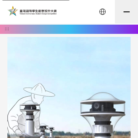
English
:::