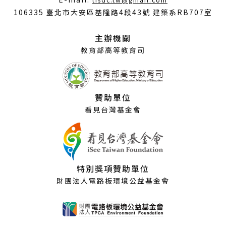
tisdc.tw@gmail.com
開
106335 臺北市大安區基隆路4段43號 建築系RB707室
新
視
主辦機關
窗）
教育部高等教育司
贊助單位
看見台灣基金會
特別獎項贊助單位
財團法人電路板環境公益基金會