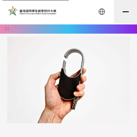
English
:::