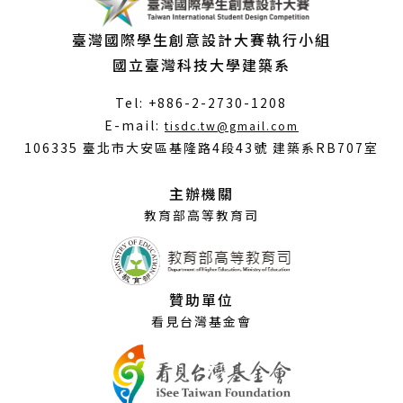
臺灣國際學生創意設計大賽執行小組
國立臺灣科技大學建築系
Tel: +886-2-2730-1208
（另
E-mail:
tisdc.tw@gmail.com
開
106335 臺北市大安區基隆路4段43號 建築系RB707室
新
視
主辦機關
窗）
教育部高等教育司
贊助單位
看見台灣基金會