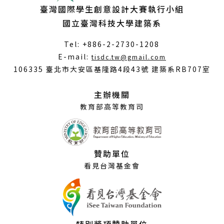
臺灣國際學生創意設計大賽執行小組
國立臺灣科技大學建築系
Tel: +886-2-2730-1208
（另
E-mail:
tisdc.tw@gmail.com
開
106335 臺北市大安區基隆路4段43號 建築系RB707室
新
視
主辦機關
窗）
教育部高等教育司
贊助單位
看見台灣基金會