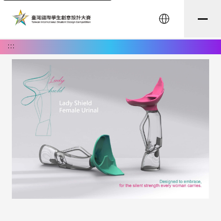
English
:::