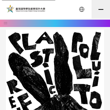
English
:::