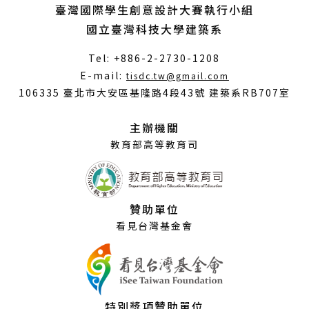
臺灣國際學生創意設計大賽執行小組
國立臺灣科技大學建築系
Tel: +886-2-2730-1208
（另
E-mail:
tisdc.tw@gmail.com
開
106335 臺北市大安區基隆路4段43號 建築系RB707室
新
視
主辦機關
窗）
教育部高等教育司
贊助單位
看見台灣基金會
特別獎項贊助單位