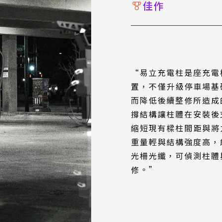
佳作
“易立充電柱是座充電
置，不僅升級停車場基
而降低後續整修所造成
撐結構讓柱體在安裝後
縮短現有樑柱間距與將
重量輕與結構強度高，
光柵光纖，可偵測柱體
修。”