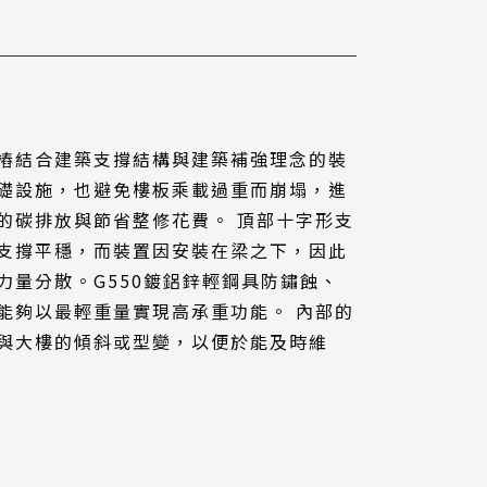
樁結合建築支撐結構與建築補強理念的裝
礎設施，也避免樓板乘載過重而崩塌，進
的碳排放與節省整修花費。 頂部十字形支
支撐平穩，而裝置因安裝在梁之下，因此
力量分散。G550鍍鋁鋅輕鋼具防鏽蝕、
能夠以最輕重量實現高承重功能。 內部的
與大樓的傾斜或型變，以便於能及時維