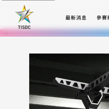
最新消息
參賽
:::
大賽組
國際夥
時程與
報名格
評選與
簡章與
常見問