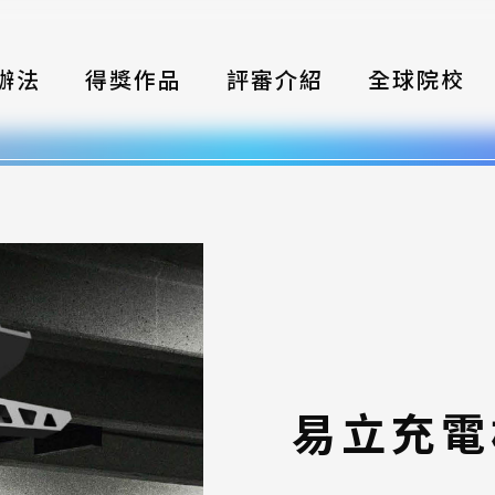
辦法
得獎作品
評審介紹
全球院校
織
伴
類別
式
獎項
年鑑
易立充電
題