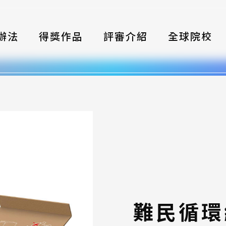
辦法
得獎作品
評審介紹
全球院校
織
伴
類別
式
獎項
年鑑
難民循環
題