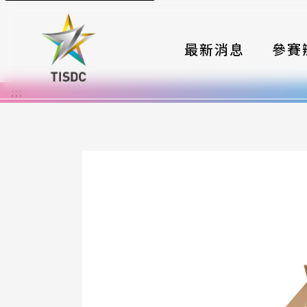
最新消息
參賽
:::
大賽組
國際夥
時程與
報名格
評選與
簡章與
常見問