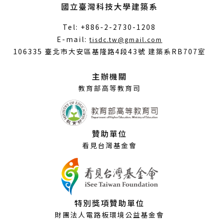
國立臺灣科技大學建築系
Tel: +886-2-2730-1208
（另
E-mail:
tisdc.tw@gmail.com
開
106335 臺北市大安區基隆路4段43號 建築系RB707室
新
視
主辦機關
窗）
教育部高等教育司
贊助單位
看見台灣基金會
特別獎項贊助單位
財團法人電路板環境公益基金會