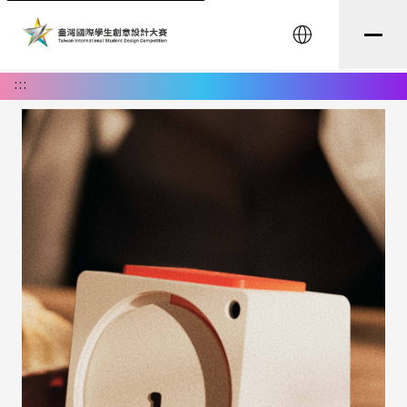
English
:::