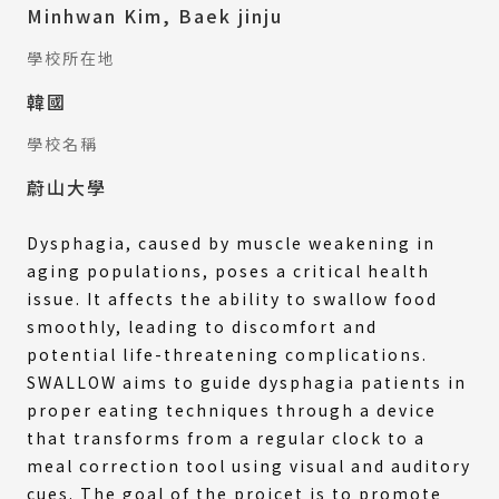
Minhwan Kim, Baek jinju
學校所在地
韓國
學校名稱
蔚山大學
Dysphagia, caused by muscle weakening in
aging populations, poses a critical health
issue. It affects the ability to swallow food
smoothly, leading to discomfort and
potential life-threatening complications.
SWALLOW aims to guide dysphagia patients in
proper eating techniques through a device
that transforms from a regular clock to a
meal correction tool using visual and auditory
cues. The goal of the projcet is to promote