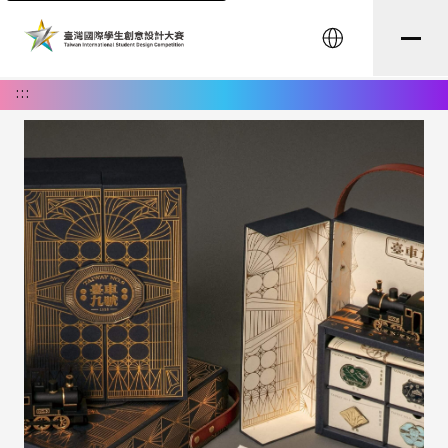
English
:::