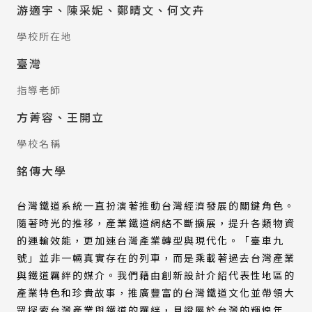
游適宇、陳采妮、鄭晴文、何文卉
學校所在地
臺灣
指導老師
方菁容、王開立
學校名稱
銘傳大學
台灣鐵道系統一直扮演著推動台灣經濟發展的關鍵角色。
隨著時光的推移，產業鐵道網絡不斷擴展，提升各類物資
的運輸效能，更加速台灣產業轉型與現代化。「臺車九
號」並非一輛真實存在的列車，而是乘載著過去台灣產業
與鐵道羈絆的媒介。我們藉由創新設計介紹代表性地區的
產業特色和珍貴故事，推廣豐富的台灣鐵道文化並帶領大
眾探索台灣產業與鐵道的羈絆，見證屬於台灣的輝煌年