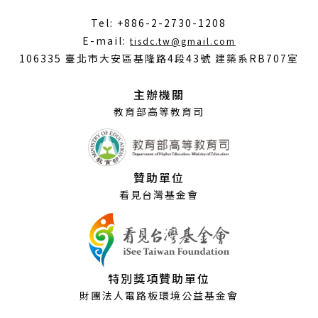
Tel: +886-2-2730-1208
（另
E-mail:
tisdc.tw@gmail.com
開
106335 臺北市大安區基隆路4段43號 建築系RB707室
新
視
主辦機關
窗）
教育部高等教育司
贊助單位
看見台灣基金會
特別獎項贊助單位
財團法人電路板環境公益基金會