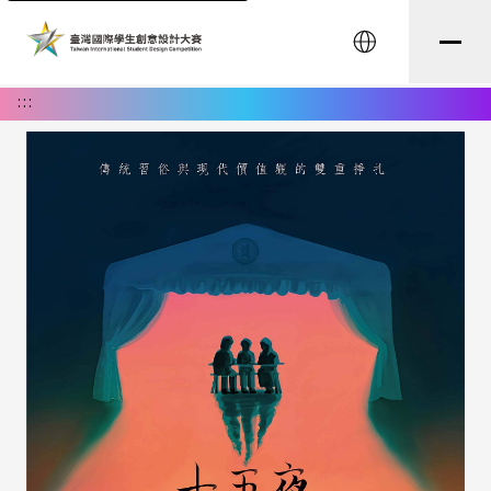
English
:::