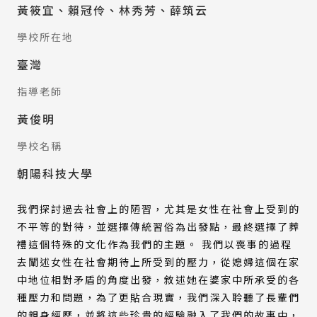
黃筱宜、賴冠伶、林秀芳、薛筑云
學校所在地
臺灣
指導老師
黃俊明
學校名稱
朝陽科技大學
我們探討過去社會上的陋習，尤其是女性在社會上受到的
不平等的對待，並選擇傳統習俗為出發點，最終選擇了葬
禮這個特殊的文化作為我們的主題。 我們以喪事的過程
去闡述女性在社會期待上所受到的壓力，從媳婦這個在家
中地位相對矛盾的角度出發，敘述她在婆家中所承受的各
種壓力和問題，為了更貼合現實，我們深入聆聽了長輩們
的親身經歷，並將這些珍貴的經驗融入了我們的故事中，