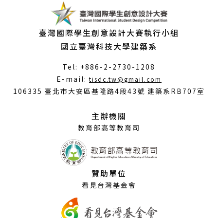
臺灣國際學生創意設計大賽執行小組
國立臺灣科技大學建築系
Tel: +886-2-2730-1208
（另
E-mail:
tisdc.tw@gmail.com
開
106335 臺北市大安區基隆路4段43號 建築系RB707室
新
視
主辦機關
窗）
教育部高等教育司
贊助單位
看見台灣基金會