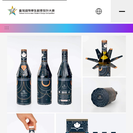
English
:::