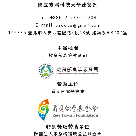
國立臺灣科技大學建築系
Tel: +886-2-2730-1208
（另
E-mail:
tisdc.tw@gmail.com
開
106335 臺北市大安區基隆路4段43號 建築系RB707室
新
視
主辦機關
窗）
教育部高等教育司
贊助單位
看見台灣基金會
特別獎項贊助單位
財團法人電路板環境公益基金會