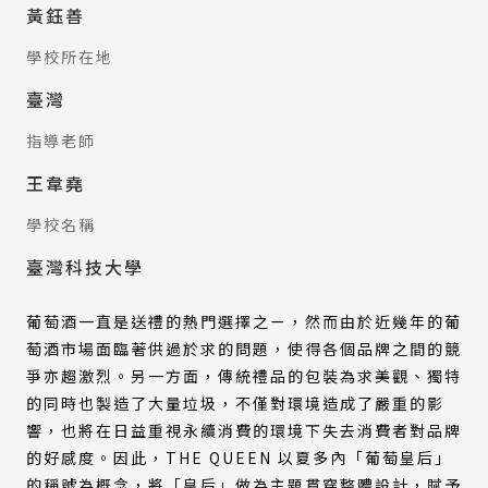
黃鈺善
學校所在地
臺灣
指導老師
王韋堯
學校名稱
臺灣科技大學
葡萄酒一直是送禮的熱門選擇之ㄧ，然而由於近幾年的葡
萄酒市場面臨著供過於求的問題，使得各個品牌之間的競
爭亦趨激烈。另一方面，傳統禮品的包裝為求美觀、獨特
的同時也製造了大量垃圾，不僅對環境造成了嚴重的影
響，也將在日益重視永續消費的環境下失去消費者對品牌
的好感度。因此，THE QUEEN 以夏多內「葡萄皇后」
的稱號為概念，將「皇后」做為主題貫穿整體設計，賦予