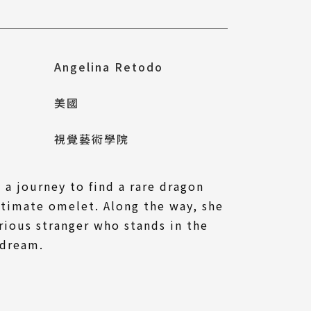
Angelina Retodo
美國
視覺藝術學院
 a journey to find a rare dragon
ltimate omelet. Along the way, she
ious stranger who stands in the
 dream.