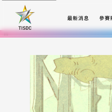
最新消息
參賽
:::
大賽組
國際夥
時程與
報名格
評選與
簡章與
常見問