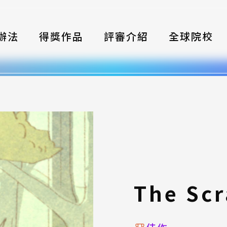
辦法
得獎作品
評審介紹
全球院校
織
伴
類別
式
獎項
The Sc
年鑑
題