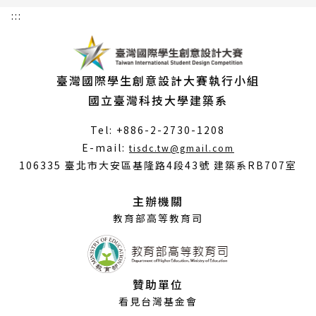
:::
臺灣國際學生創意設計大賽執行小組
國立臺灣科技大學建築系
Tel: +886-2-2730-1208
（另
E-mail:
tisdc.tw@gmail.com
開
106335 臺北市大安區基隆路4段43號 建築系RB707室
新
視
主辦機關
窗）
教育部高等教育司
贊助單位
看見台灣基金會