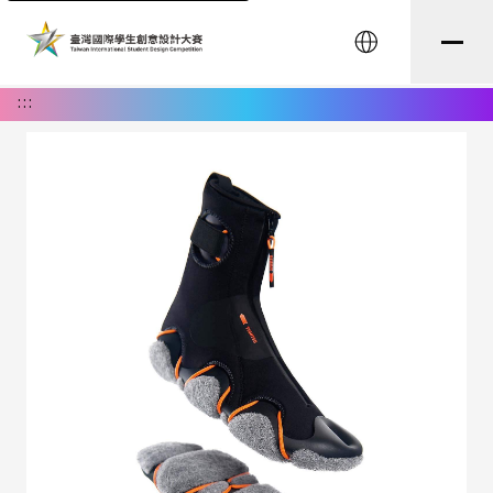
English
:::