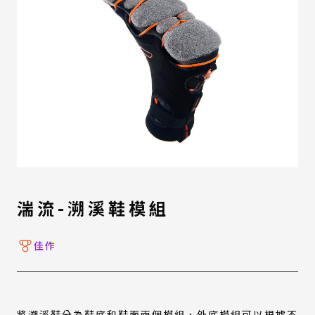
湍流-溯溪鞋模組
佳作
將溯溪鞋分為鞋底和鞋面兩個模組，外底模組可以根據不