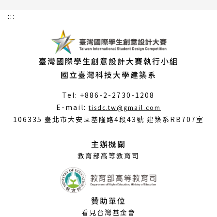
:::
臺灣國際學生創意設計大賽執行小組
國立臺灣科技大學建築系
Tel: +886-2-2730-1208
（另
E-mail:
tisdc.tw@gmail.com
開
106335 臺北市大安區基隆路4段43號 建築系RB707室
新
視
主辦機關
窗）
教育部高等教育司
贊助單位
看見台灣基金會