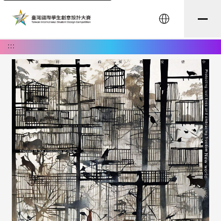
English
:::