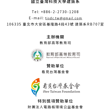
國立臺灣科技大學建築系
Tel: +886-2-2730-1208
（另
E-mail:
tisdc.tw@gmail.com
開
106335 臺北市大安區基隆路4段43號 建築系RB707室
新
視
主辦機關
窗）
教育部高等教育司
贊助單位
看見台灣基金會
特別獎項贊助單位
財團法人電路板環境公益基金會