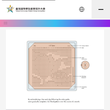
English
:::