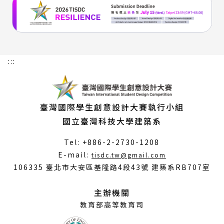
:::
臺灣國際學生創意設計大賽執行小組
國立臺灣科技大學建築系
Tel: +886-2-2730-1208
（另
E-mail:
tisdc.tw@gmail.com
開
106335 臺北市大安區基隆路4段43號 建築系RB707室
新
視
主辦機關
窗）
教育部高等教育司