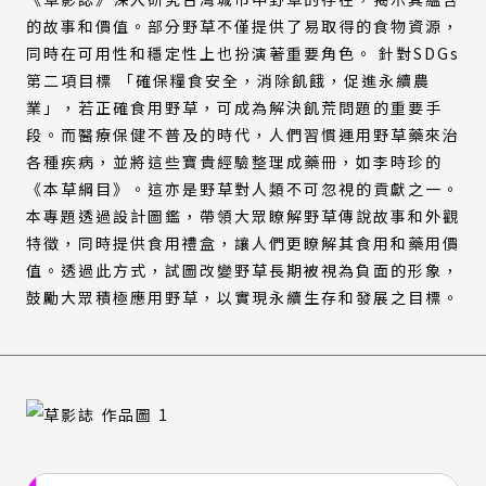
的故事和價值。部分野草不僅提供了易取得的食物資源，
同時在可用性和穩定性上也扮演著重要角色。 針對SDGs
第二項目標 「確保糧食安全，消除飢餓，促進永續農
業」，若正確食用野草，可成為解決飢荒問題的重要手
段。而醫療保健不普及的時代，人們習慣運用野草藥來治
各種疾病，並將這些寶貴經驗整理成藥冊，如李時珍的
《本草綱目》。這亦是野草對人類不可忽視的貢獻之一。
本專題透過設計圖鑑，帶領大眾瞭解野草傳說故事和外觀
特徵，同時提供食用禮盒，讓人們更瞭解其食用和藥用價
值。透過此方式，試圖改變野草長期被視為負面的形象，
鼓勵大眾積極應用野草，以實現永續生存和發展之目標。