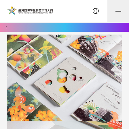
English
:::