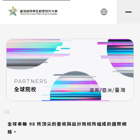
string(8) "testtest" string(0) ""
English
PARTNERS
/
/
臺灣
全球院校
首頁
亞洲
:::
全球串聯 98 所頂尖的藝術與設計院校所組成的國際網
絡。