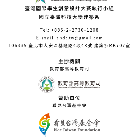
臺灣國際學生創意設計大賽執行小組
國立臺灣科技大學建築系
Tel: +886-2-2730-1208
（另
E-mail:
tisdc.tw@gmail.com
開
106335 臺北市大安區基隆路4段43號 建築系RB707室
新
視
主辦機關
窗）
教育部高等教育司
贊助單位
看見台灣基金會