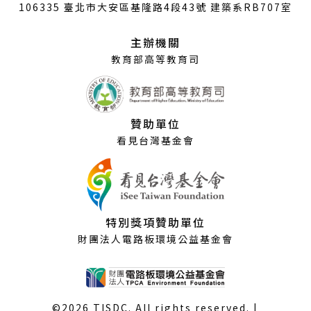
開
106335 臺北市大安區基隆路4段43號 建築系RB707室
新
視
主辦機關
窗）
教育部高等教育司
贊助單位
看見台灣基金會
特別獎項贊助單位
財團法人電路板環境公益基金會
©2026 TISDC. All rights reserved. |