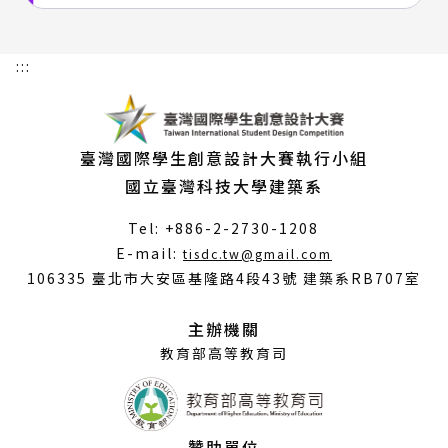
:::
臺灣國際學生創意設計大賽執行小組
國立臺灣科技大學建築系
Tel: +886-2-2730-1208
（另
E-mail:
tisdc.tw@gmail.com
開
106335 臺北市大安區基隆路4段43號 建築系RB707室
新
視
主辦機關
窗）
教育部高等教育司
贊助單位