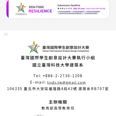
:::
臺灣國際學生創意設計大賽執行小組
國立臺灣科技大學建築系
Tel: +886-2-2730-1208
（另
E-mail:
tisdc.tw@gmail.com
開
106335 臺北市大安區基隆路4段43號 建築系RB707室
新
視
主辦機關
窗）
教育部高等教育司