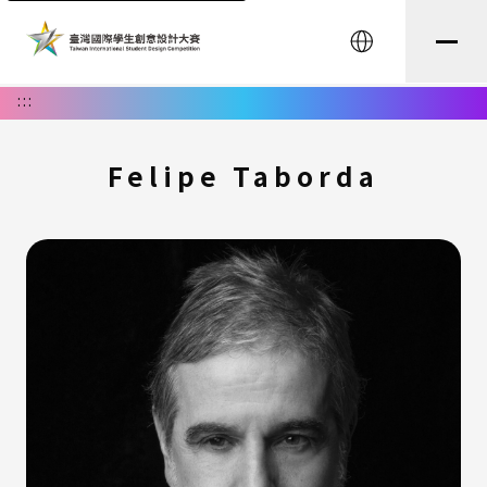
English
:::
Felipe Taborda