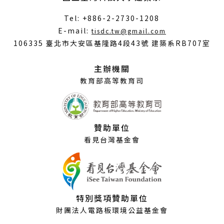
Tel: +886-2-2730-1208
（另
E-mail:
tisdc.tw@gmail.com
開
106335 臺北市大安區基隆路4段43號 建築系RB707室
新
視
主辦機關
窗）
教育部高等教育司
贊助單位
看見台灣基金會
特別獎項贊助單位
財團法人電路板環境公益基金會