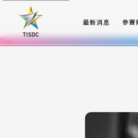
最新消息
參賽
:::
大賽組
國際夥
時程與
報名格
評選與
簡章與
常見問