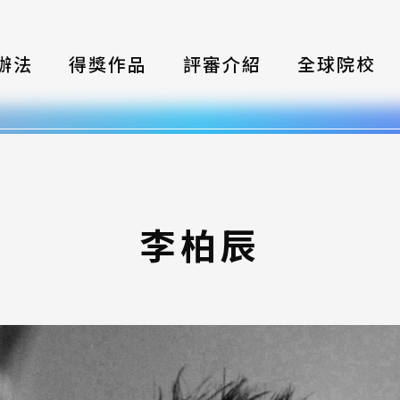
辦法
得獎作品
評審介紹
全球院校
織
伴
類別
李柏辰
式
獎項
年鑑
題