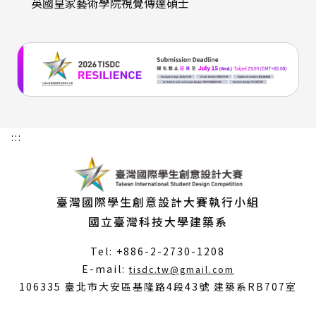
英國皇家藝術學院視覺傳達碩士
:::
臺灣國際學生創意設計大賽執行小組
國立臺灣科技大學建築系
Tel: +886-2-2730-1208
（另
E-mail:
tisdc.tw@gmail.com
開
106335 臺北市大安區基隆路4段43號 建築系RB707室
新
視