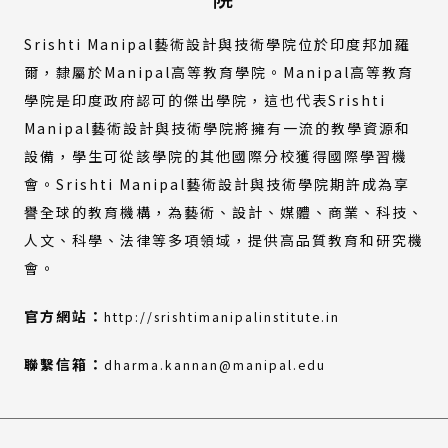
Srishti Manipal藝術設計與技術學院位於印度邦加羅
爾，隸屬於Manipal高等教育學院。Manipal高等教育
學院是印度政府認可的傑出學院，這也代表Srishti
Manipal藝術設計與技術學院將擁有一流的教學資源和
設備，學生可從該學院的其他國際分校獲得國際學習機
會。Srishti Manipal藝術設計與技術學院期許成為享
譽全球的教育機構，為藝術、設計、媒體、商業、科技、
人文、科學、法律等多項領域，提供高品質教育和研究機
會。
(外
（另
官方網站：
http://srishtimanipalinstitute.in
部
開
連
新
聯繫信箱：
dharma.kannan@manipal.edu
結)
視
窗）