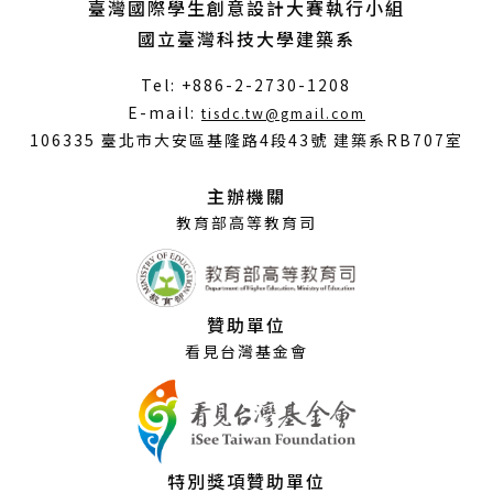
臺灣國際學生創意設計大賽執行小組
國立臺灣科技大學建築系
Tel: +886-2-2730-1208
（另
E-mail:
tisdc.tw@gmail.com
開
106335 臺北市大安區基隆路4段43號 建築系RB707室
新
視
主辦機關
窗）
教育部高等教育司
贊助單位
看見台灣基金會
特別獎項贊助單位