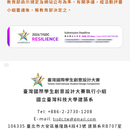
教育部函示規定及網站公布為準。有關爭議，經活動評審
小組審議後，報教育部決定之。
:::
臺灣國際學生創意設計大賽執行小組
國立臺灣科技大學建築系
Tel: +886-2-2730-1208
（另
E-mail:
tisdc.tw@gmail.com
開
106335 臺北市大安區基隆路4段43號 建築系RB707室