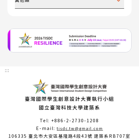
其他類
未隸屬於既定產品類別，但展現優秀創意、材料運
用或使用者體驗研究的作品，如跨領域或實驗性產
品概念。
:::
臺灣國際學生創意設計大賽執行小組
國立臺灣科技大學建築系
Tel: +886-2-2730-1208
（另
E-mail:
tisdc.tw@gmail.com
開
106335 臺北市大安區基隆路4段43號 建築系RB707室