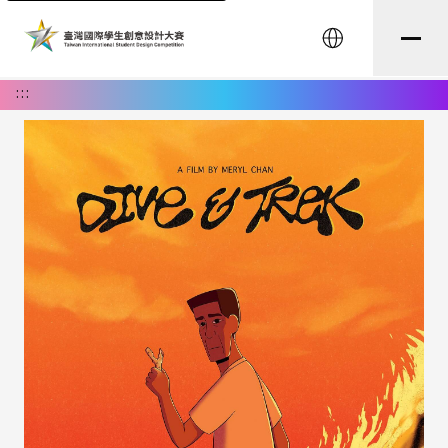
English
:::