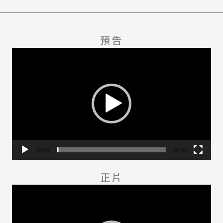
預告
視
訊
播
放
器
00:00
04:00
正片
視
訊
播