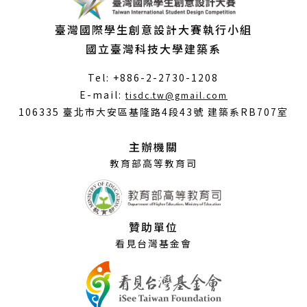
臺灣國際學生創意設計大賽執行小組
國立臺灣科技大學建築系
Tel: +886-2-2730-1208
（另
E-mail:
tisdc.tw@gmail.com
開
106335 臺北市大安區基隆路4段43號 建築系RB707室
新
視
主辦機關
窗）
教育部高等教育司
贊助單位
看見台灣基金會