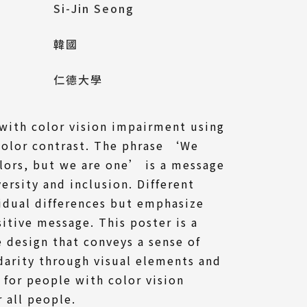
Si-Jin Seong
韓國
仁德大學
with color vision impairment using
color contrast. The phrase ‘We
lors, but we are one’ is a message
ersity and inclusion. Different
idual differences but emphasize
sitive message. This poster is a
e design that conveys a sense of
idarity through visual elements and
 for people with color vision
 all people.