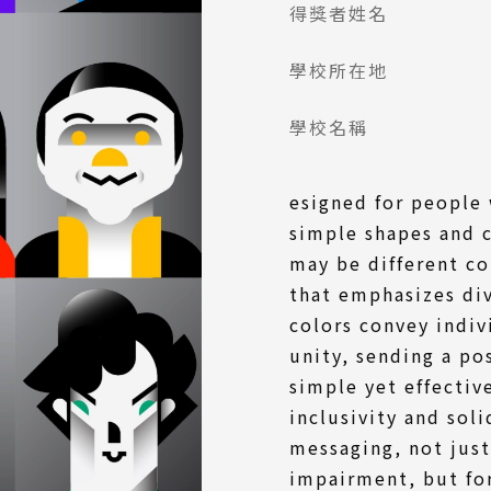
得獎者姓名
學校所在地
學校名稱
esigned for people 
simple shapes and 
may be different co
that emphasizes div
colors convey indiv
unity, sending a po
simple yet effectiv
inclusivity and sol
messaging, not just
impairment, but for