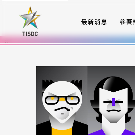
最新消息
參賽
:::
大賽組
國際夥
時程與
報名格
評選與
簡章與
常見問