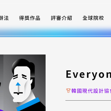
辦法
得獎作品
評審介紹
全球院校
織
伴
類別
式
Everyo
獎項
韓國現代設計協
年鑑
題