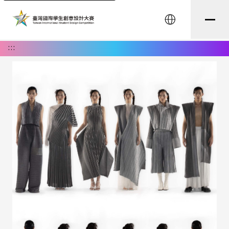
English
:::