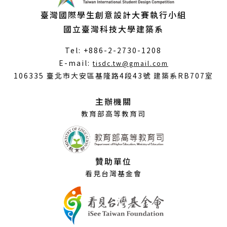
臺灣國際學生創意設計大賽執行小組
國立臺灣科技大學建築系
Tel: +886-2-2730-1208
（另
E-mail:
tisdc.tw@gmail.com
開
106335 臺北市大安區基隆路4段43號 建築系RB707室
新
視
主辦機關
窗）
教育部高等教育司
贊助單位
看見台灣基金會