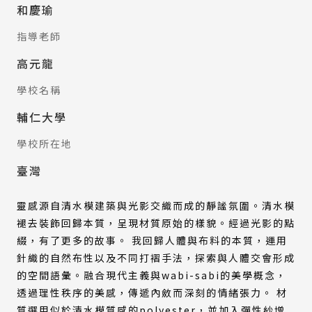
和慶瑜
指導老師
高元龍
學校名稱
輔仁大學
學校所在地
臺灣
靈感源自清水模建築與光影交織而成的靜謐氛圍。清水模
褪去裝飾回歸本質，呈現材質原始的樣貌。經過光影的點
綴，有了更多的故事。 我回歸人體與布料的本質，運用
針織的自然布性以及不同打褶手法，探索與人體交會形成
的空間語彙。融合現代主義與wabi-sabi的美學概念，
透過理性秩序的美感，傳遞內斂而深刻的情緒張力。 材
質選用似於清水模質感的polyester，並加入彈性紗增