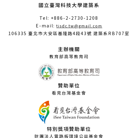
國立臺灣科技大學建築系
Tel: +886-2-2730-1208
（另
E-mail:
tisdc.tw@gmail.com
開
106335 臺北市大安區基隆路4段43號 建築系RB707室
新
視
主辦機關
窗）
教育部高等教育司
贊助單位
看見台灣基金會
特別獎項贊助單位
財團法人電路板環境公益基金會