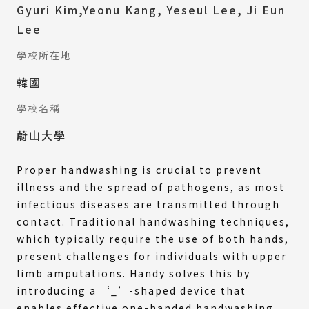
Gyuri Kim,Yeonu Kang, Yeseul Lee, Ji Eun
Lee
學校所在地
韓國
學校名稱
蔚山大學
Proper handwashing is crucial to prevent
illness and the spread of pathogens, as most
infectious diseases are transmitted through
contact. Traditional handwashing techniques,
which typically require the use of both hands,
present challenges for individuals with upper
limb amputations. Handy solves this by
introducing a ‘_’-shaped device that
enables effective one-handed handwashing,