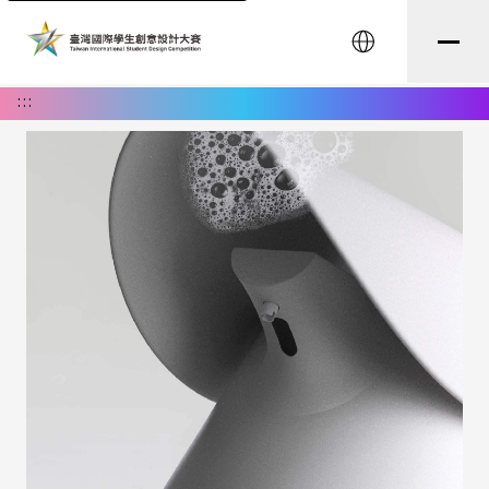
English
:::