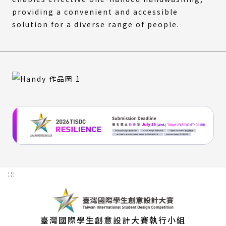
providing a convenient and accessible
solution for a diverse range of people.
:::
臺灣國際學生創意設計大賽執行小組