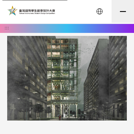
English
:::