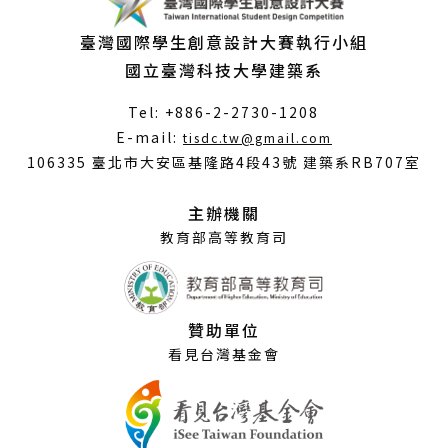
臺灣國際學生創意設計大賽執行小組
國立臺灣科技大學建築系
Tel: +886-2-2730-1208
（另
E-mail:
tisdc.tw@gmail.com
開
106335 臺北市大安區基隆路4段43號 建築系RB707室
新
視
主辦機關
窗）
教育部高等教育司
贊助單位
看見台灣基金會