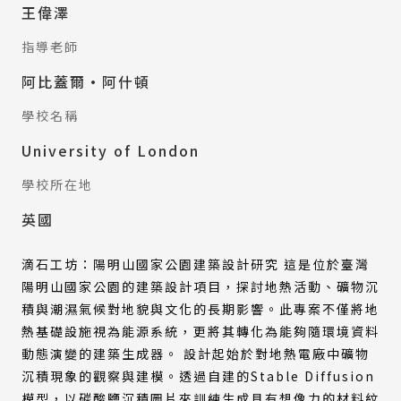
王偉澤
指導老師
阿比蓋爾·阿什頓
學校名稱
University of London
學校所在地
英國
滴石工坊：陽明山國家公園建築設計研究 這是位於臺灣
陽明山國家公園的建築設計項目，探討地熱活動、礦物沉
積與潮濕氣候對地貌與文化的長期影響。此專案不僅將地
熱基礎設施視為能源系統，更將其轉化為能夠隨環境資料
動態演變的建築生成器。 設計起始於對地熱電廠中礦物
沉積現象的觀察與建模。透過自建的Stable Diffusion
模型，以碳酸鹽沉積圖片來訓練生成具有想像力的材料紋