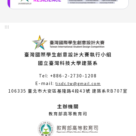
:::
臺灣國際學生創意設計大賽執行小組
國立臺灣科技大學建築系
Tel: +886-2-2730-1208
（另
E-mail:
tisdc.tw@gmail.com
開
106335 臺北市大安區基隆路4段43號 建築系RB707室
新
視
主辦機關
窗）
教育部高等教育司