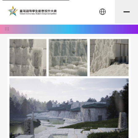
English
:::