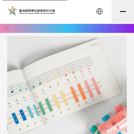
English
:::