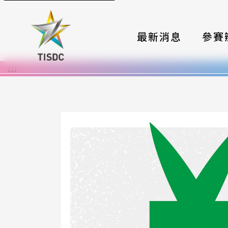
最新消息
參賽
:::
大賽組
國際夥
時程與
報名格
評選與
簡章與
常見問