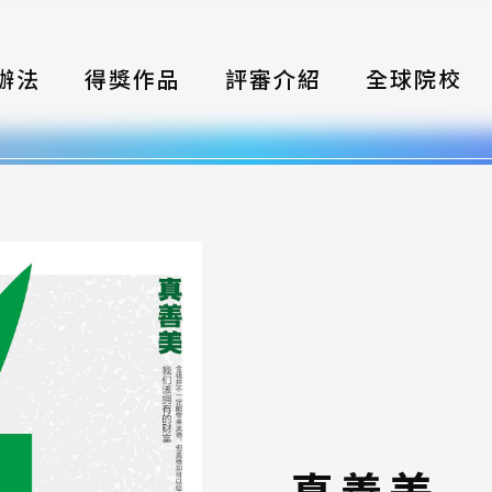
辦法
得獎作品
評審介紹
全球院校
織
伴
類別
式
獎項
年鑑
題
真善美