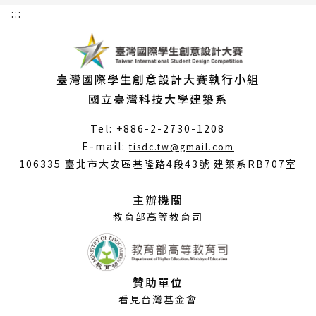
:::
臺灣國際學生創意設計大賽執行小組
國立臺灣科技大學建築系
Tel: +886-2-2730-1208
（另
E-mail:
tisdc.tw@gmail.com
開
106335 臺北市大安區基隆路4段43號 建築系RB707室
新
視
主辦機關
窗）
教育部高等教育司
贊助單位
看見台灣基金會