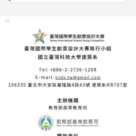
:::
臺灣國際學生創意設計大賽執行小組
國立臺灣科技大學建築系
Tel: +886-2-2730-1208
（另
E-mail:
tisdc.tw@gmail.com
開
106335 臺北市大安區基隆路4段43號 建築系RB707室
新
視
主辦機關
窗）
教育部高等教育司
贊助單位