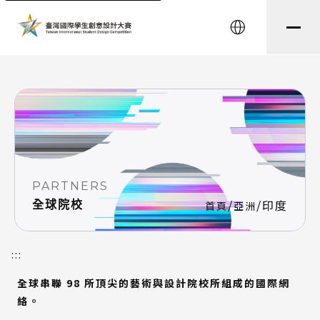
string(8) "testtest" string(0) ""
English
PARTNERS
/
/
印度
全球院校
首頁
亞洲
:::
全球串聯 98 所頂尖的藝術與設計院校所組成的國際網
絡。