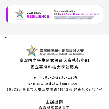
:::
臺灣國際學生創意設計大賽執行小組
國立臺灣科技大學建築系
Tel: +886-2-2730-1208
（另
E-mail:
tisdc.tw@gmail.com
開
106335 臺北市大安區基隆路4段43號 建築系RB707室
新
視
主辦機關
窗）
教育部高等教育司