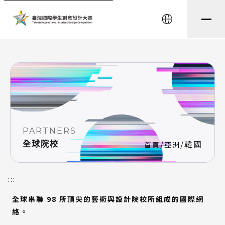
string(8) "testtest" string(0) ""
English
PARTNERS
/
/
韓國
全球院校
首頁
亞洲
:::
全球串聯 98 所頂尖的藝術與設計院校所組成的國際網
絡。