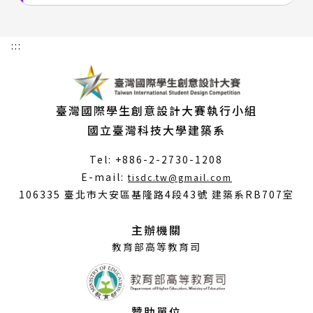
:::
臺灣國際學生創意設計大賽執行小組
國立臺灣科技大學建築系
Tel: +886-2-2730-1208
（另
E-mail:
tisdc.tw@gmail.com
開
106335 臺北市大安區基隆路4段43號 建築系RB707室
新
視
主辦機關
窗）
教育部高等教育司
贊助單位